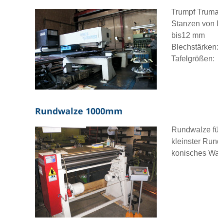
Trumpf T
Stanzen von 
bis12 mm
Blechstärken
Tafelgrößen:
Rundwalze 1000mm
Rundwalze fü
kleinster R
konisches Wa