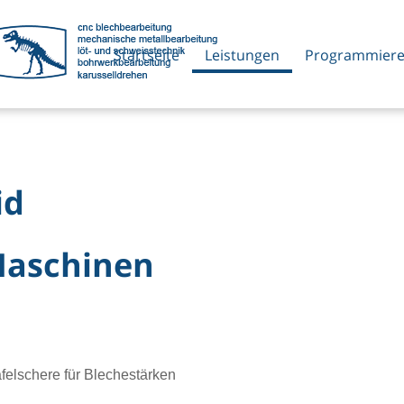
Startseite
Leistungen
Programmier
id
Maschinen
elschere für Blechestärken