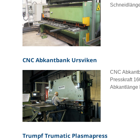
Schneidläng
CNC Abkantbank Ursviken
CNC Abkantba
Presskraft 16
Abkantlänge
Trumpf Trumatic Plasmapress