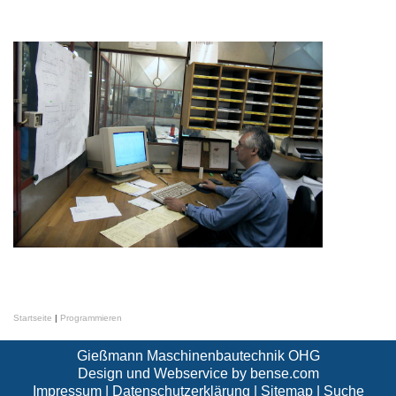
Startseite
|
Programmieren
Gießmann Maschinenbautechnik OHG
Design und Webservice by
bense.com
Impressum
|
Datenschutzerklärung
|
Sitemap
|
Suche