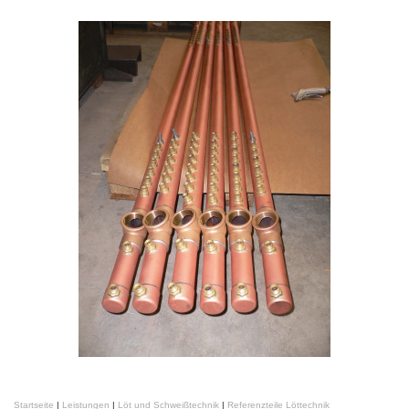
Startseite
|
Leistungen
|
Löt und Schweißtechnik
|
Referenzteile Löttechnik