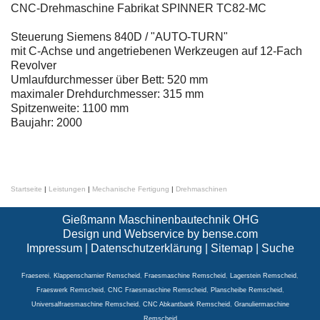
CNC-Drehmaschine Fabrikat SPINNER TC82-MC
Steuerung Siemens 840D / "AUTO-TURN"
mit C-Achse und angetriebenen Werkzeugen auf 12-Fach
Revolver
Umlaufdurchmesser über Bett: 520 mm
maximaler Drehdurchmesser: 315 mm
Spitzenweite: 1100 mm
Baujahr: 2000
Startseite
|
Leistungen
|
Mechanische Fertigung
|
Drehmaschinen
Gießmann Maschinenbautechnik OHG
Design und Webservice by
bense.com
Impressum
|
Datenschutzerklärung
|
Sitemap
|
Suche
Fraeserei
,
Klappenscharnier Remscheid
,
Fraesmaschine Remscheid
,
Lagerstein Remscheid
,
Fraeswerk Remscheid
,
CNC Fraesmaschine Remscheid
,
Planscheibe Remscheid
,
Universalfraesmaschine Remscheid
,
CNC Abkantbank Remscheid
,
Granuliermaschine
Remscheid